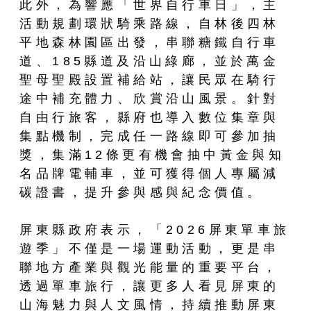
此外，為響應「世界自行車日」，主
活動規劃環狀騎乘路線，自林後四林
平地森林園區出發，串聯糖鐵自行車
道、185縣道及沿山綠廊，並於萬金
聖母聖殿設置補給站，讓民眾在騎行
途中補充體力、欣賞沿山風景。針對
自由行旅客，縣府也導入數位集章與
集點機制，完成任一路線即可參加抽
獎，集滿12條更有機會抽中黃金與知
名品牌電輔車，並可獲得個人專屬減
碳證書，提升參與感與紀念價值。
屏東縣政府表示，「2026屏東單車旅
遊季」不僅是一場運動活動，更是串
聯地方產業與觀光能量的重要平台，
透過單車旅行，讓更多人看見屏東的
山海魅力與人文風情，持續推動屏東