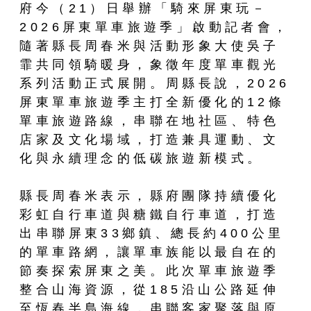
府今（21）日舉辦「騎來屏東玩－
2026屏東單車旅遊季」啟動記者會，
隨著縣長周春米與活動形象大使吳子
霏共同領騎暖身，象徵年度單車觀光
系列活動正式展開。周縣長說，2026
屏東單車旅遊季主打全新優化的12條
單車旅遊路線，串聯在地社區、特色
店家及文化場域，打造兼具運動、文
化與永續理念的低碳旅遊新模式。
縣長周春米表示，縣府團隊持續優化
彩虹自行車道與糖鐵自行車道，打造
出串聯屏東33鄉鎮、總長約400公里
的單車路網，讓單車族能以最自在的
節奏探索屏東之美。此次單車旅遊季
整合山海資源，從185沿山公路延伸
至恆春半島海線，串聯客家聚落與原