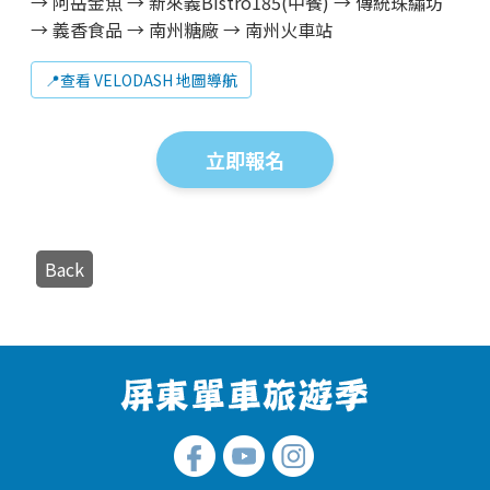
→ 阿岳金魚 → 新來義Bistro185(中餐)
→
傳統珠繡坊
→ 義香食品 → 南州糖廠 →
南州火車站
📍
查看 VELODASH 地圖導航
立即報名
Back