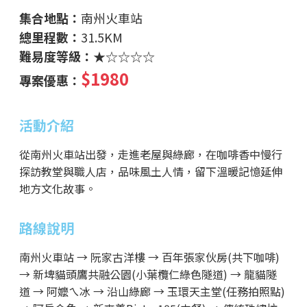
集合地點：
南州火車站
總里程數：
31.5KM
難易度等級：
★☆☆☆☆
$1980
專案優惠：
活動介紹
從南州火車站出發，走進老屋與綠廊，在咖啡香中慢行
探訪教堂與職人店，品味風土人情，留下溫暖記憶延伸
地方文化故事。
路線說明
南州火車站 → 阮家古洋樓 → 百年張家伙房(共下咖啡)
→ 新埤貓頭鷹共融公園(小葉欖仁綠色隧道) → 龍貓隧
道
→
阿嬤ㄟ冰
→
沿山綠廊 → 玉環天主堂(任務拍照點)