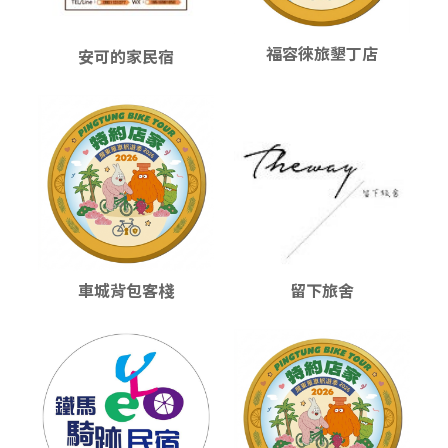
福容徠旅墾丁店
安可的家民宿
車城背包客棧
留下旅舍