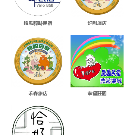
鐵馬騎跡民宿
好咖旅店
禾森旅店
幸福莊園